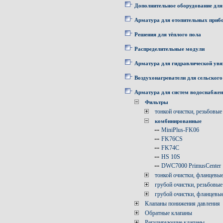
Дополнительное оборудование для
Арматура для отопительных приб
Решения для тёплого пола
Распределительные модули
Арматура для гидравлической увя
Воздухонагреватели для сельского
Арматура для систем водоснабже
Фильтры
тонкой очистки, резьбовые
комбинированные
--
MiniPlus-FK06
--
FK76CS
--
FK74C
--
HS 10S
--
DWC7000 PrimusCenter
тонкой очистки, фланцевы
грубой очистки, резьбовые
грубой очистки, фланцевы
Клапаны понижения давления
Обратные клапаны
Регулирующие клапаны