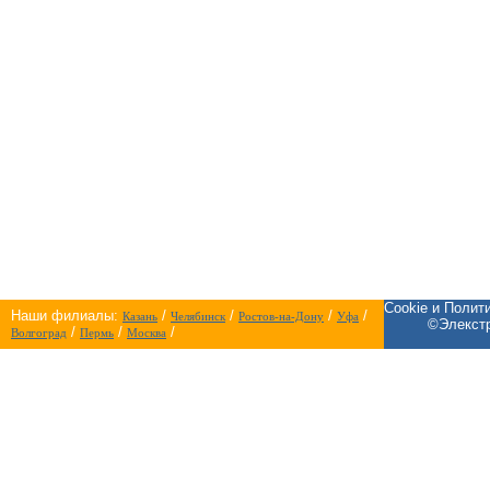
Cookie и Полит
Наши филиалы:
/
/
/
/
Казань
Челябинск
Ростов-на-Дону
Уфа
©Элекстр
/
/
/
Волгоград
Пермь
Москва