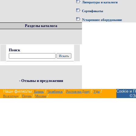
Литература и каталоги
Сертификаты
Устаревшее оборудование
Разделы каталога
Поиск
- Отзывы и предложения
Наши филиалы:
/
/
/
/
Cookie и 
Казань
Челябинск
Ростов-на-Дону
Уфа
/
/
/
©Эл
Волгоград
Пермь
Москва