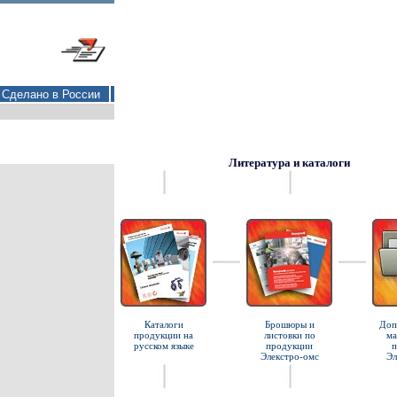
Сделано в России
Литература и каталоги
Каталоги
Брошюры и
Доп
продукции на
листовки по
ма
русском языке
продукции
п
Элекстро-омс
Эл