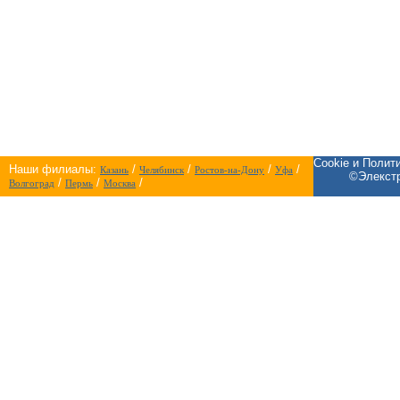
Cookie и Полит
Наши филиалы:
/
/
/
/
Казань
Челябинск
Ростов-на-Дону
Уфа
©Элекстр
/
/
/
Волгоград
Пермь
Москва