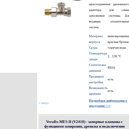
присоединения дренажног
адаптера для слива
заполнения системы. Дл
водяных отопительны
систем.
Материал
никелированна
корпуса
красная бронза
Среда
горячая вода
Температура
2...130 °С
среды
Статическое
PN10
давление
Предварит.
есть
настройка
Возможность
есть
дренажа
Подробная информация о
вверх
продукции >>>
Verafix-MES-II (V2410) - запорные клапаны с
функциями запирания, дренажа и подключения