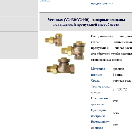
вверх
продукции >>>
Veramax (V2430/V2440) - запорные клапаны
повышенной пропускной способности
Настраиваемый запорны
клапан
повышенно
пропускной способност
для обратной трубы водяны
отопительных систем.
Материал
красная
корпуса
бронза
Среда
горячая вода
Температура
2...130 °С
среды
Статическое
PN10
давление
Предварит.
есть
настройка
Возможность
нет
дренажа