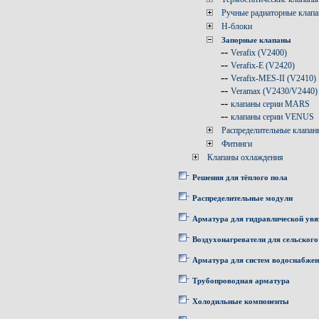
Ручные радиаторные клап
Н-блоки
Запорные клапаны
--
Verafix (V2400)
--
Verafix-E (V2420)
--
Verafix-MES-II (V2410)
--
Veramax (V2430/V2440)
--
клапаны серии MARS
--
клапаны серии VENUS
Распределительные клапан
Фитинги
Клапаны охлаждения
Решения для тёплого пола
Распределительные модули
Арматура для гидравлической увя
Воздухонагреватели для сельского
Арматура для систем водоснабже
Трубопроводная арматура
Холодильные компоненты