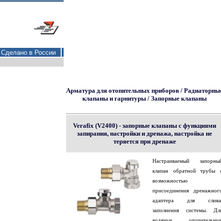
Сделано в России
Арматура для отопительных приборов / Радиаторны
клапаны и гарнитуры / Запорные клапаны
Verafix (V2400) - запорные клапаны с функциями
запирания, настройки и дренажа, настройка не
теряется при дренаже
Настраиваемый запорны
клапан обратной трубы 
возможностью
присоединения дренажног
адаптера для слива
заполнения системы. Дл
водяных отопительны