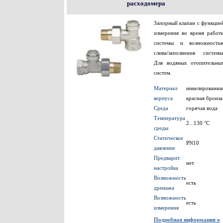
расходомера
Запорный клапан с функцие
измерения во время работ
системы и возможность
слива/заполнения системы
Для водяных отопительны
систем.
Материал
никелированна
корпуса
красная бронза
Среда
горячая вода
Температура
2...130 °С
среды
Статическое
PN10
давление
Предварит.
нет
настройка
Возможность
есть
дренажа
Возможность
есть
измерения
Подробная информация о