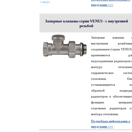
вверх
продукции >>>
Запорные клапаны серии VENUS - с внутренней
резьбой
Запорные клапаны 
внутренним резьбовы
соединением (серии VENUS
применяются дл
подсоединения радиаторов 
контуру отоплени
гидравлических систе
отопления. Он
устанавливаются н
обратной подводк
радиаторов и обеспечиваю
функцию запирани
отдельных радиаторов о
контура отопления.
Подробная информация о
продукции >>>