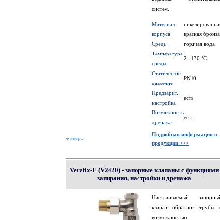
систем.
Материал
никелированна
корпуса
красная бронза
Среда
горячая вода
Температура
2...130 °С
среды
Статическое
PN10
давление
Предварит.
есть
настройка
Возможность
есть
дренажа
Подробная информация о
вверх
продукции >>>
Verafix-E (V2420) - запорные клапаны с функциями
запирания, настройки и дренажа
Настраиваемый запорны
клапан обратной трубы 
возможностью