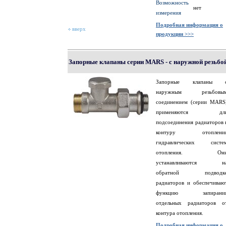
Возможность
нет
измерения
Подробная информация о
вверх
продукции >>>
Запорные клапаны серии MARS - с наружной резьбо
Запорные клапаны 
наружным резьбовы
соединением (серии MARS
применяются дл
подсоединения радиаторов 
контуру отоплени
гидравлических систе
отопления. Он
устанавливаются н
обратной подводк
радиаторов и обеспечиваю
функцию запирани
отдельных радиаторов о
контура отопления.
Подробная информация о