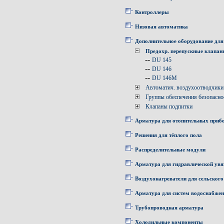
Контроллеры
Низовая автоматика
Дополнительное оборудование для
Предохр. перепускные клапа
--
DU 145
--
DU 146
--
DU 146M
Автоматич. воздухоотводчики
Группы обеспечения безопасно
Клапаны подпитки
Арматура для отопительных приб
Решения для тёплого пола
Распределительные модули
Арматура для гидравлической увя
Воздухонагреватели для сельского
Арматура для систем водоснабже
Трубопроводная арматура
Холодильные компоненты