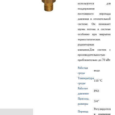
используется для
поддержания
постоянного перепада
давления в отопительной
системе. Он понижает
шумы потока в системе
особенно при закрытии
термостатических
радиаторных
клапанов.Для систем с
производительностью
приблизительно до 70 кВт
Рабочая
вода
среда
Температура
110 °C
среды
Рабочее
PN3
давление
Присоед.
3/4”
размеры
Регулируется
Перепад
в диапазоне