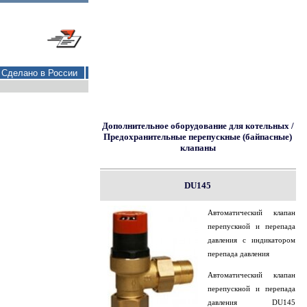
Сделано в России
Дополнительное оборудование для котельных /
Предохранительные перепускные (байпасные)
клапаны
DU145
Автоматический клапан
перепускной и перепада
давления с индикатором
перепада давления
Автоматический клапан
перепускной и перепада
давления DU145