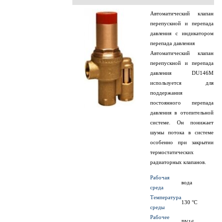
Автоматический клапан
перепускной и перепада
давления с индикатором
перепада давления
Автоматический клапан
перепускной и перепада
давления DU146М
используется для
поддержания
постоянного перепада
давления в отопительной
системе. Он понижает
шумы потока в системе
особенно при закрытии
термостатических
радиаторных клапанов.
Рабочая
вода
среда
Температура
130 °C
среды
Рабочее