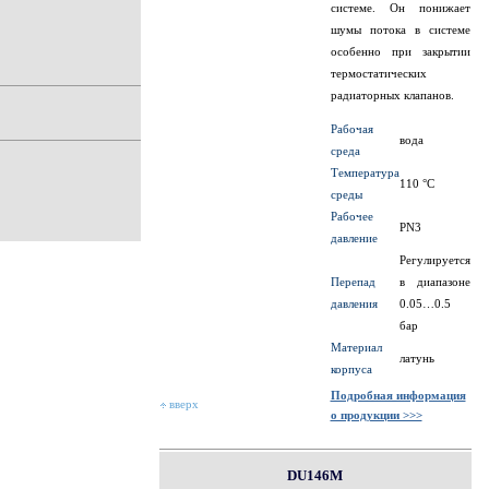
системе. Он понижает
шумы потока в системе
особенно при закрытии
термостатических
радиаторных клапанов.
Рабочая
вода
среда
Температура
110 °C
среды
Рабочее
PN3
давление
Регулируется
Перепад
в диапазоне
давления
0.05…0.5
бар
Материал
латунь
корпуса
Подробная информация
вверх
о продукции >>>
DU146M