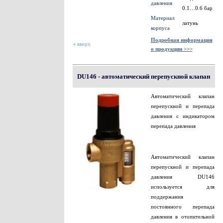
давления
0.1…0.6 бар
Материал
латунь
корпуса
Подробная информация
вверх
о продукции >>>
DU146 - автоматический перепускной клапан
Автоматический клапан
перепускной и перепада
давления с индикатором
перепада давления
Автоматический клапан
перепускной и перепада
давления DU146
используется для
поддержания
постоянного перепада
давления в отопительной