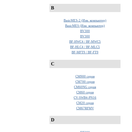
B
BasicMES-2 (Изм. компьютер)
BasicMES (Изм. компьютер)
BV300
BV300
BF-HWC4 / BF-MWC5
BF-HLC4 / BF-MLC5
BF-MFT9 / BF-FT9
C
CM900 серия
CM700 серия
CM60NG серия
CM60 серия
CV-SWB4-PN16
CM20 серия
CM67RFMV
D