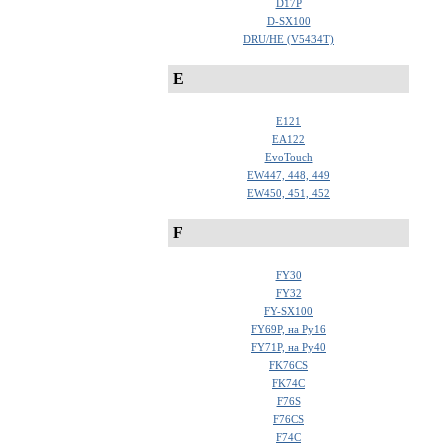
D17P
D-SX100
DRU/HE (V5434T)
E
E121
EA122
EvoTouch
EW447, 448, 449
EW450, 451, 452
F
FY30
FY32
FY-SX100
FY69P, на Ру16
FY71P, на Ру40
FK76CS
FK74C
F76S
F76CS
F74C