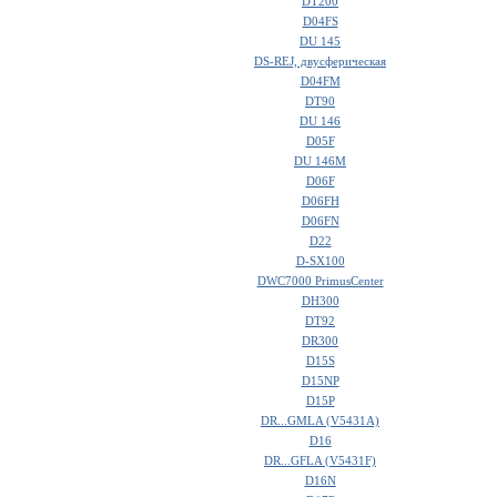
DT200
D04FS
DU 145
DS-REJ, двусферическая
D04FM
DT90
DU 146
D05F
DU 146M
D06F
D06FH
D06FN
D22
D-SX100
DWC7000 PrimusCenter
DH300
DT92
DR300
D15S
D15NP
D15P
DR...GMLA (V5431A)
D16
DR...GFLA (V5431F)
D16N