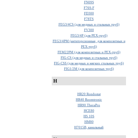
FN09S
F76S-F
FD300
F78TS
FEG3/4CS (для медных и стальных труб)
FV300
FEG3/4P (для PEX-труб)
FEG3/4PM (антиторсионные, для композитных и
PEX-труб)
FEM22PM (для композитных и PEX-труб)
FIG-CS (для медных и стальных труб)
FIG-CSS (для медных и мягких стальных труб)
FIG1/2M (для композитных труб)
H
HR20 Rondostat
HR40 Roomtronic
HR90 TheraPro
HCE80
HS 10S
HM80
H7015B, канальный