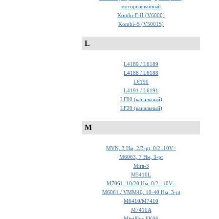
моторизованный
Kombi-F-II (V6000)
Kombi–S (V5001S)
L
L4189 / L6189
L4188 / L6188
L6190
L4191 / L6191
LF00 (канальный)
LF20 (канальный)
M
MVN, 3 Нм, 2/3-pt, 0/2..10V=
M6063, 7 Нм, 3-pt
Mira-3
M5410L
M7061, 10/20 Hм, 0/2...10V=
M6061 / VMM40, 10-40 Нм, 3-pt
M6410/M7410
M7410A
MiniPlus-FK06