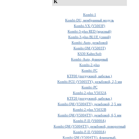
K
Kombi-1
Kombi-DU, мембранный модуль
Kombi-VX (V5003F)
Kombi-3-plus RED (красный)
Kombi-3-plus BLUE (синий)
Kombi–Auto, резьбовой
Kombi-QM (V5003T)
KS30 KaltecSoft
Kombi–Auto, фланцевый
Kombi-2-plus
Kombi–FC
KTF00 (погружной, кабельн.)
Kombi-FCU (V5005TY), резьбовой, 2,5 мм
Kombi–PC
Kombi-2-plus V5032A
KTF20 (погружной, кабельн.)
Kombi-QM (V5004TY), резьбовой, 2,5 мм
Kombi-2-plus V5032B
Kombi-QM (V5004TY), резьбовой, 6,5 мм
Kombi-F-II (V6000A)
Kombi-QM (V5004TY), резьбовой, поворотный
Kombi-F-II (V6000A)
Kombi-QM (V5004TY), фланцевый,