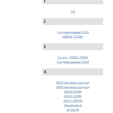
1
123
2
2-ходовые клапаны VCZA
2080WL (T7500)
3
3-х ход., V9020 / V9040
3-ходовые клапаны VCZM
A
AF20 (наружного воздуха)
AF00 (наружного воздуха)
ASC02-01WM
ASC03-10WM
ASC13-10PWM
Alwa-Kombi-4
AV-SX100