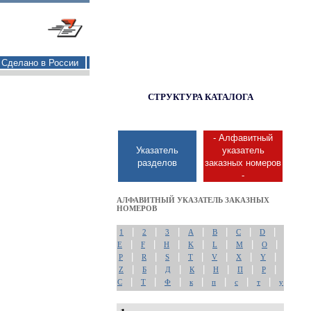
Сделано в России
СТРУКТУРА КАТАЛОГА
- Алфавитный
Указатель
указатель
разделов
заказных номеров
-
АЛФАВИТНЫЙ УКАЗАТЕЛЬ ЗАКАЗНЫХ
НОМЕРОВ
|
|
|
|
|
|
|
1
2
3
A
B
C
D
|
|
|
|
|
|
|
E
F
H
K
L
M
O
|
|
|
|
|
|
|
P
R
S
T
V
X
Y
|
|
|
|
|
|
|
Z
Б
Д
К
Н
П
Р
|
|
|
|
|
|
|
С
Т
Ф
к
п
с
т
у