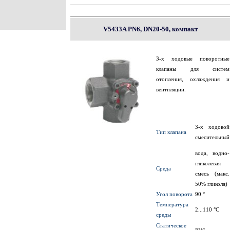
V5433A PN6, DN20-50, компакт
3-х ходовые поворотные
клапаны для систем
отопления, охлаждения и
вентиляции.
3-х ходовой
Тип клапана
смесительный
вода, водно-
гликолевая
Среда
смесь (макс.
50% гликоля)
Угол поворота
90 °
Температура
2...110 °C
среды
Статическое