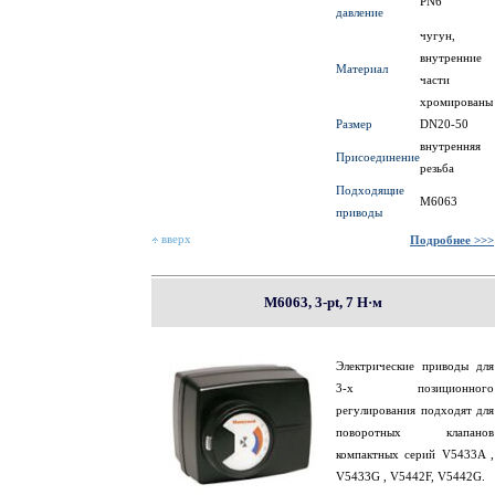
PN6
давление
чугун,
внутренние
Материал
части
хромированы
Размер
DN20-50
внутренняя
Присоединение
резьба
Подходящие
M6063
приводы
вверх
Подробнее >>>
M6063, 3-pt, 7 Н·м
Электрические приводы для
3-х позиционного
регулирования подходят для
поворотных клапанов
компактных серий V5433A ,
V5433G , V5442F, V5442G.