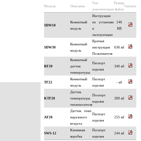
Тип
Размер
Модель
Описание
Скачать
документации
файла
Инструкция
Комнатный
по установке
246
SDW10
модуль
и
КВ
эксплуатации
Краткая
Комнатный
SDW30
инструкция
636 кб
модуль
Пользователя
Комнатный
Паспорт
RF20
датчик
340 кб
изделия
температуры
Комнатный
Паспорт
TF22
- кб
модуль
изделия
Датчик
Поспорт
KTF20
температуры
289 кб
изделия
теплоносителя
Датчик темп.
Паспорт
AF20
наружного
255 кб
изделия
воздуха
Клеммная
Поспорт
SWS-12
244 кб
коробка
изделия