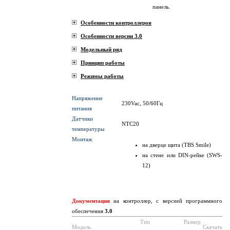
панель.
Особенности контроллеров
Особенности версии 3.0
Модельный ряд
Принцип работы
Режимы работы
Напряжение
230Vac, 50/60Гц
питания
Датчики
NTC20
температуры
Монтаж
на дверце щита (TBS Smile)
на стене или DIN-рейке (SWS-
12)
Документация
на контроллер, с версией программного
обеспечения
3.0
Тип
Размер
Модель
Скачать