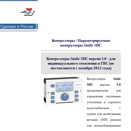
Сделано в России
Контроллеры
/
Параметрируемые
контроллеры Smile SDC
Контроллеры Smile SDC версии 3.0 - для
индивидуального отопления и ГВС (не
поставляются с октября 2012 года)
Контроллеры
Smile
SDC
версии
3.0
предназначены для
управления системами
отопления и горячего
водоснабжения с
одним или несколькими
котлами (SDC режим)
или теплообменниками