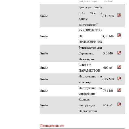
документации
файла
Брошюра Smile
SDC "Всё в
Smile
2,41 MB
одном
контроллере!"
РУКОВОДСТВО
Smile
ПО
3,96 Мб
ПРИМЕНЕНИЮ
Руководство для
Smile
Сервисных
3,0 Мб
Инженеров
СПИСОК
Smile
600 кб
ПАРАМЕТРОВ
Инструкцию по
Smile
2,25 MB
монтажу
Инструкцию по
Smile
731 kB
управлению
Краткая
Smile
инструкция
614 кб
Пользователя
Принадлежности