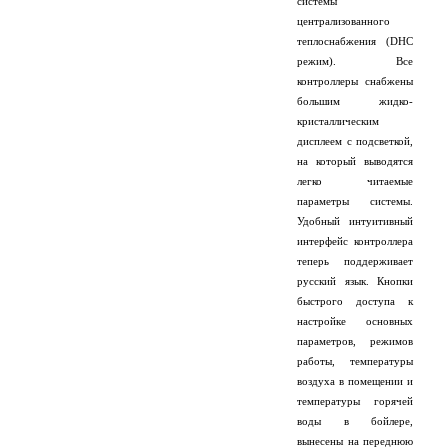
системы
централизованного
теплоснабжения (DHC
режим). Все
контроллеры снабжены
большим жидко-
кристаллическим
дисплеем с подсветкой,
на который выводятся
легко читаемые
параметры системы.
Удобный интуитивный
интерфейс контроллера
теперь поддерживает
русский язык. Кнопки
быстрого доступа к
настройке основных
параметров, режимов
работы, температуры
воздуха в помещении и
температуры горячей
воды в бойлере,
вынесены на переднюю