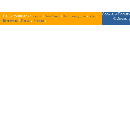
Cookie и Полит
Наши филиалы:
/
/
/
/
Казань
Челябинск
Ростов-на-Дону
Уфа
©Элекстр
/
/
/
Волгоград
Пермь
Москва